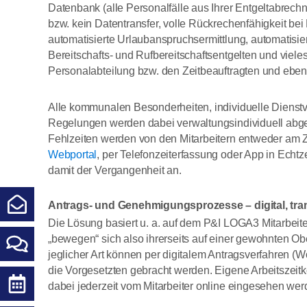
Datenbank (alle Personalfälle aus Ihrer Entgeltabrechn
bzw. kein Datentransfer, volle Rückrechenfähigkeit bei
automatisierte Urlaubanspruchsermittlung, automatisie
Bereitschafts- und Rufbereitschaftsentgelten und vieles 
Personalabteilung bzw. den Zeitbeauftragten und ebens
Alle kommunalen Besonderheiten, individuelle Dienstve
Regelungen werden dabei verwaltungsindividuell abgebi
Fehlzeiten werden von den Mitarbeitern entweder am 
Webportal
, per Telefonzeiterfassung oder App in Echt
damit der Vergangenheit an.
Antrags- und Genehmigungsprozesse – digital, tran
Die Lösung basiert u. a. auf dem P&I LOGA3 Mitarbeite
„bewegen“ sich also ihrerseits auf einer gewohnten Ob
jeglicher Art können per digitalem Antragsverfahren 
die Vorgesetzten gebracht werden. Eigene Arbeitszei
dabei jederzeit vom Mitarbeiter online eingesehen werd