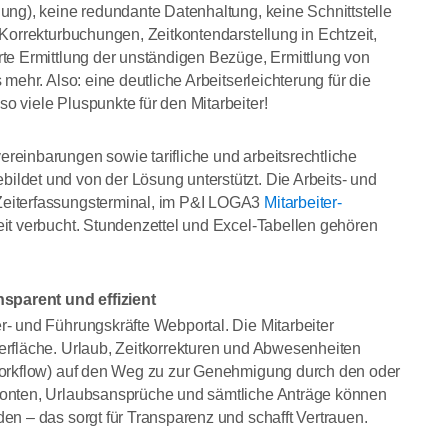
ung), keine redundante Datenhaltung, keine Schnittstelle
 Korrekturbuchungen, Zeitkontendarstellung in Echtzeit,
rte Ermittlung der unständigen Bezüge, Ermittlung von
mehr. Also: eine deutliche Arbeitserleichterung für die
o viele Pluspunkte für den Mitarbeiter!
reinbarungen sowie tarifliche und arbeitsrechtliche
ldet und von der Lösung unterstützt. Die Arbeits- und
Zeiterfassungsterminal, im P&I LOGA3
Mitarbeiter-
zeit verbucht. Stundenzettel und Excel-Tabellen gehören
sparent und effizient
r- und Führungskräfte Webportal. Die Mitarbeiter
erfläche. Urlaub, Zeitkorrekturen und Abwesenheiten
(Workflow) auf den Weg zu zur Genehmigung durch den oder
tkonten, Urlaubsansprüche und sämtliche Anträge können
en – das sorgt für Transparenz und schafft Vertrauen.