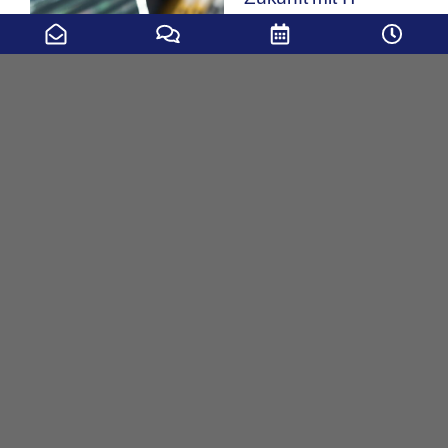
Unsere aktuellen
Stellenangebote
mehr erfahren
Unsere KDO-ServiceLine: Ihre schnelle Hilfe
bei Fragen und Störungsmeldungen
Telefon (gebührenfrei):
0800 536 4357
0800 KDO HELP
Ticketformular