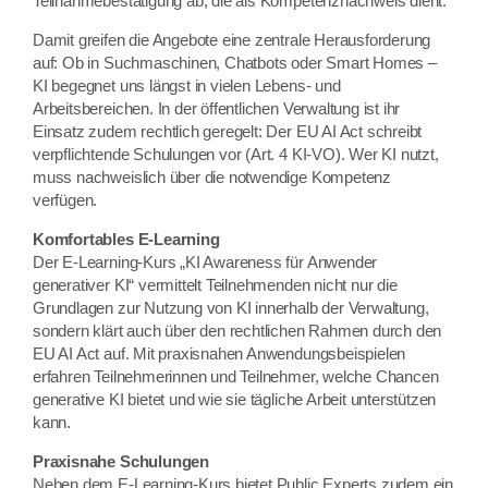
Teilnahmebestätigung ab, die als Kompetenznachweis dient.
Damit greifen die Angebote eine zentrale Herausforderung
auf: Ob in Suchmaschinen, Chatbots oder Smart Homes –
KI begegnet uns längst in vielen Lebens- und
Arbeitsbereichen. In der öffentlichen Verwaltung ist ihr
Einsatz zudem rechtlich geregelt: Der EU AI Act schreibt
verpflichtende Schulungen vor (Art. 4 KI-VO). Wer KI nutzt,
muss nachweislich über die notwendige Kompetenz
verfügen.
Komfortables E-Learning
Der E-Learning-Kurs „KI Awareness für Anwender
generativer KI“ vermittelt Teilnehmenden nicht nur die
Grundlagen zur Nutzung von KI innerhalb der Verwaltung,
sondern klärt auch über den rechtlichen Rahmen durch den
EU AI Act auf. Mit praxisnahen Anwendungsbeispielen
erfahren Teilnehmerinnen und Teilnehmer, welche Chancen
generative KI bietet und wie sie tägliche Arbeit unterstützen
kann.
Praxisnahe Schulungen
Neben dem E-Learning-Kurs bietet Public Experts zudem ein